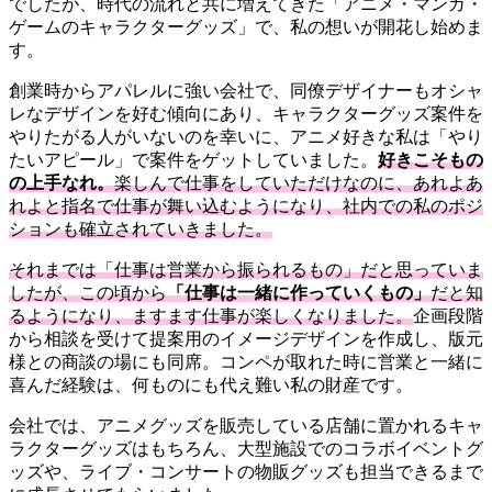
でしたが、時代の流れと共に増えてきた「アニメ・マンガ・
ゲームのキャラクターグッズ」で、私の想いが開花し始めま
す。
創業時からアパレルに強い会社で、同僚デザイナーもオシャ
レなデザインを好む傾向にあり、キャラクターグッズ案件を
やりたがる人がいないのを幸いに、アニメ好きな私は「やり
たいアピール」で案件をゲットしていました。
好きこそもの
の上手なれ。
楽しんで仕事をしていただけなのに、あれよあ
れよと指名で仕事が舞い込むようになり、社内での私のポジ
ションも確立されていきました。
それまでは「仕事は営業から振られるもの」だと思っていま
したが、この頃から
「仕事は一緒に作っていくもの」
だと知
るようになり、ますます仕事が楽しくなりました。
企画段階
から相談を受けて提案用のイメージデザインを作成し、版元
様との商談の場にも同席。コンペが取れた時に営業と一緒に
喜んだ経験は、何ものにも代え難い私の財産です。
会社では、アニメグッズを販売している店舗に置かれるキャ
ラクターグッズはもちろん、大型施設でのコラボイベントグ
ッズや、ライブ・コンサートの物販グッズも担当できるまで