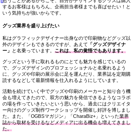
思うことがあるからこそ、自分がデザインするグッズは購入
するお客様はもちろん、企画担当者様までも喜ばせたい！と
いう気持ちが強いからです。
グッズ業界を盛り上げたい
私はグラフィックデザイナー出身なので印刷物などグッズ以
外のデザインもできるのですが、あえて
「グッズデザイナ
ー」
と名乗っています。
これは、私の覚悟でもあります。
グッズという手に取れるものにとても魅力を感じているの
で、グッズデザインのプロフェッショナルと名乗れるよう
に、グッズや印刷の展示会に足を運んだり、業界誌を定期購
読するなどして最新情報を仕入れるようにしています。
活動を続けていく中でグッズや印刷のメーカーと知り合う機
会も増えてきたので、双方の魅力を発信できるようなコラボ
の場を作っていきたいという思いから、過去にはクリエイタ
ー向けのグッズ制作ワークショップを開催し好評を博しまし
た。また、「OGBSマガジン」「CharaBiz+」といった
業界
誌から取材を受けるなどメディアに出る機会も増えてきまし
た。