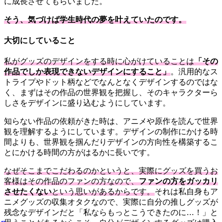
に成長させてもらいました。
そう、気づけば学生時代の夢を叶えていたのです。
大切にしていること
私がグッズのデザインをする時に心がけていることは
「その
作品でしか表現できないデザインにすること」
。汎用的なス
トライプやドット柄などでなんとなくデザインするのではな
く、まずはその作品の世界観を把握し、そのキャラクターら
しさをデザインに盛り込むようにしています。
知らない作品の依頼がきた時は、アニメや原作を読んで世界
観を理解するようにしています。デザインの制作にかける時
間よりも、世界観を掴んだりデザインの方向性を構築するこ
とにかける時間の方がはるかに長いです。
なぜそこまでこだわるのかというと、実際にグッズを買うお
客様はその作品のファンの方なので、
ファンの方をガッカリ
させたくない
という思いがあるからです。
それは私自身もア
ニメグッズの収集オタクなので、実際に自分の推しグッズが
残念なデザインだと「私ならもっとこうできたのに…！」と